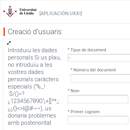
[APLICACIÓN UXXI]
Creació d'usuaris
Introduïu les dades
*
Tipus de document
personals Si us plau,
no introduïu a les
*
Número del document
vostres dades
personals caràcters
especials ('%_!
*
Nom
·$/()=?
¿1234567890"¡+[]^*,;:
¿¿{}<>|@#~¬), us
*
Primer cognom
donaria problemes
amb posterioritat