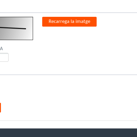
Recarrega la imatge
HA