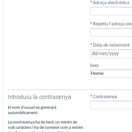
*
Adreça electrònica
*
Repetiu l'adreça ele
*
Data de naixement
Sexe
Introduïu la contrasenya
*
Contrasenya
El nom d'usuari es generarà
automàticament.
La contrasenya ha de tenir un mínim de
vuit caràcters i ha de contenir com a mínim