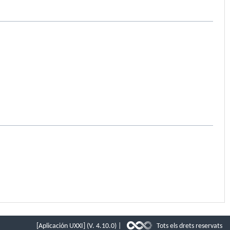
[Aplicación UXXI] (V. 4.10.0) |
Tots els drets reservats