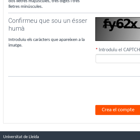
dos lletres majúscules, tres dígits i tres
lletres minúscules.
Confirmeu que sou un ésser
humà
Introduïu els caràcters que apareixen a la
imatge.
*
Introduïu el CAPTC
Crea el compte
Universitat de Lleida