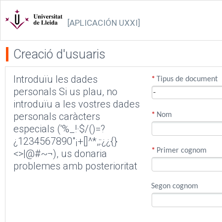
[APLICACIÓN UXXI]
Creació d'usuaris
Introduïu les dades
*
Tipus de document
personals Si us plau, no
introduïu a les vostres dades
personals caràcters
*
Nom
especials ('%_!·$/()=?
¿1234567890"¡+[]^*,;:¿¿{}
*
Primer cognom
<>|@#~¬), us donaria
problemes amb posterioritat
Segon cognom